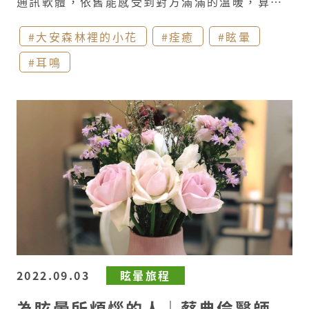
通訊軟體，依舊能感受到對方滿滿的溫暖，算了
一下時間也相識快20年，真是令人驚嘆的數字！
#大安森林裡的小花
#痊癒
#眩暈
由於彼此專科的關係，共同聊到了眩暈診斷的困
#耳鳴
難之處，因為其實沒有單項(或幾項)檢查可以完
整呈現眩暈的原因。如果說成人眩暈進行診斷不
容易的話，小兒眩暈的診治則是相當困難。 在先
前還不太有學校停課的月份，一位父親帶著嬌小
的女孩來就診。表示最近幾周內，時常覺得頭很
昏之外，發生了幾次失去知覺的昏倒，所以已和
學校請假快一個月了。 從聽完病史敘述到開始檢
查前，體型都讓我以為是小學生中低年級的女
孩，直到看到出生年份才驚訝對方已是國中生的
年紀。特定角度的眼震、無法平穩站立的本體感
2022.09.03
眩暈旅程
覺檢查以及快速偏向的內耳功能測試，再再都讓
為眩暈所煩惱的人｜蔡典倫醫師