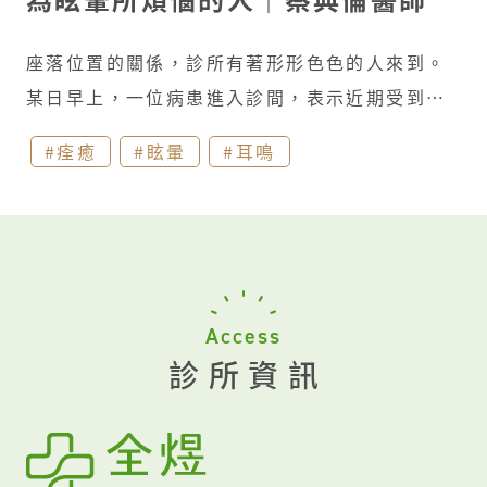
我擔心她的症狀除了健康外，應該已大幅影響她
的生活、課業和人際。進行步態檢查時，更發現
座落位置的關係，診所有著形形色色的人來到。
明顯結構性長短腳的問題。考量已失學一段時
某日早上，一位病患進入診間，表示近期受到眩
日，除了開立適當的處方，同步轉診至小兒神經
暈和耳鳴嚴重影響，希望能再次恢復以往活力。
科門診安排進一步的檢查，並建議接受復健科/物
#痊癒
#眩暈
#耳鳴
因為幹練的她平時為工作同仁以及家庭成員所倚
理治療對於長短腳的評估、矯正。 再次碰面時，
賴著，但目前因為眩暈明顯降低了表現讓自己很
穿著矯正鞋的步態已較為穩定，詳讀相關的影
沮喪。謹慎地排除小腦、局部神經學異常等狀
像、腦波以及肌電位檢查都無特別發現，心裡鬆
況，檢查後發現是單側內耳功能異常。 經由藥物
了一口氣。而頭暈的情況在治療後好了許多，不
治療後，眩暈耳鳴幾乎消失了，唯獨困擾的是每
過昏昏的感覺還是佔有每天一定的時間。再次檢
Access
次只要在工作或是帶小孩場景，一旦情緒來臨而
查後發現除了尚有輕微眼震外，本體感覺、內耳
診所資訊
高漲無法散去時，就會突然誘發一陣強烈的頭
功能皆沒有前次那般明顯異常。但近期害怕動作
暈。透過幾次發作時血壓心跳數值的確認以及排
刺激頭昏因而避免轉動的習慣以及先天身體結構
除了其他常見耳科相關的眩暈疾病後，功能性頭
狀況似乎一定程度地影響著頭頸部肌肉，使其雖
暈/知覺性頭暈的可能性大大提高。 細細的和她