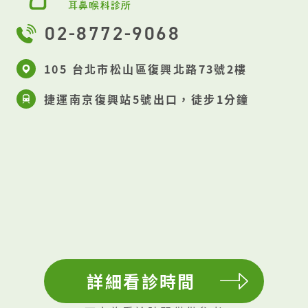
然改善但還是僵硬。評估後確認無虞，請她放心
說明了中樞神經(腦、脊椎)、自律神經(心肺、腸
的活動、持續復健並針對頭昏適當的開藥，默默
02-8772-9068
胃、汗腺、膀胱)和自主神經(肌肉)彼此的關聯
希冀她能恢復健康，早日能和同學好友一起上
性，以及情緒對於腦部杏仁核、藍斑核等相關神
課。 兩周後，回診時對方開心的表情讓我知道頭
105 台北市松山區復興北路73號2樓
經系統的影響因而造成頭暈的原因。這次除了藥
暈的症狀不太困擾她了，而她也再次回到學校，
捷運南京復興站5號出口，徒步1分鐘
物的處方外，生活工作的調整與運動建議也一起
知道時我好開心！畢竟症狀曾嚴重到爸爸與學校
完整規畫，頭暈症狀則在三周多後開心的完全康
考慮讓她休學的程度。 在診間看到大家康復/逐
復了。 在診間同時有著兩種以上眩暈/頭暈原因
步恢復的這些時光片段，每每都會讓我內心流過
的情況並不少見。當昏、暈的感覺襲來時，那夾
暖暖的幸福感 全煜耳鼻喉科 蔡典倫醫師
雜身體不舒服、內心害怕的感受與描述著實會使
得診斷變得不易，但其實你/妳是可以被治療的喔
全煜耳鼻喉科 蔡典倫醫師
詳細看診時間