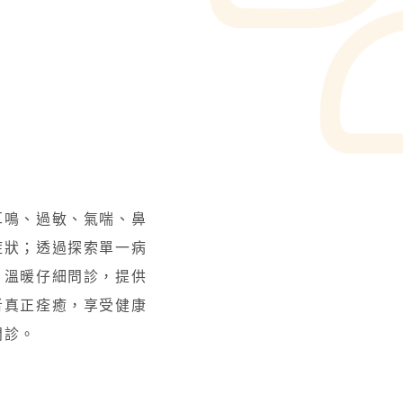
。
耳鳴、過敏、氣喘、鼻
症狀；透過探索單一病
、溫暖仔細問診，提供
者真正痊癒，享受健康
門診。