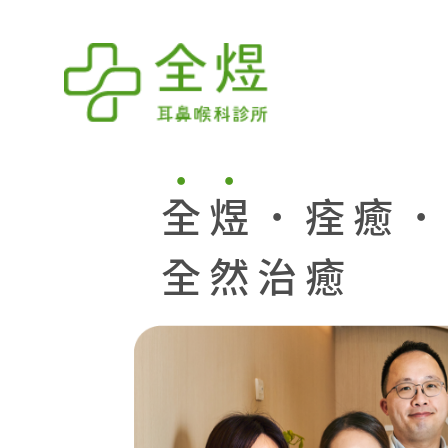
全煜˙痊癒
全然治癒