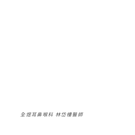
全煜耳鼻喉科 林岱樓醫師