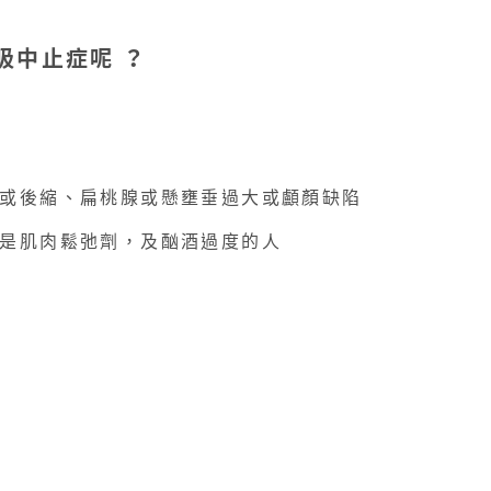
吸中止症呢 ？
小或後縮、扁桃腺或懸壅垂過大或顱顏缺陷​
或是肌肉鬆弛劑，及酗酒過度的人​