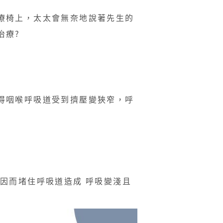
療椅上，太太會無奈地說著先生的
療?​
得咽喉呼吸道受到擠壓變狹窄，呼
因而堵住呼吸道造成 呼吸變淺且