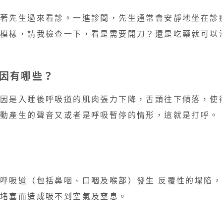
帶著先生過來看診。一進診間，先生通常會安靜地坐在診
模樣，請我檢查一下，看是需要開刀？還是吃藥就可以治
原因有哪些？
原因是入睡後呼吸道的肌肉張力下降，舌頭往下傾落，使
動產生的聲音又或者是呼吸暫停的情形，這就是打呼。​
呼吸道（包括鼻咽、口咽及喉部）發生 反覆性的塌陷，
堵塞而造成吸不到空氣及窒息。​