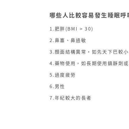
哪些人比較容易發生睡眠呼
1️.肥胖(BMI > 30)​
2️.鼻塞、鼻過敏​
3️.顏面結構異常，如先天下巴較
4️.藥物使用，如長期使用鎮靜劑
5️.過度疲勞​
6️.男性​
7️.年紀較大的長者