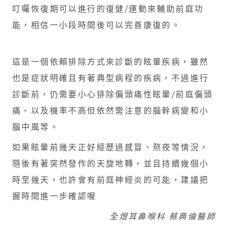
叮囑恢復期可以進行的復健/運動來輔助前庭功
能，相信一小段時間後可以完善康復的。
這是一個依賴排除方式來診斷的眩暈疾病，雖然
也是症狀明確且有著典型病程的疾病，不過進行
診斷前，仍需要小心排除偏頭痛性眩暈/前庭偏頭
痛、以及機率不高但依然需注意的腦幹病變和小
腦中風等。
如果眩暈前幾天正好經歷過感冒、熬夜等情況，
隨後有著突然發作的天旋地轉，並且持續幾個小
時至幾天，也許會有前庭神經炎的可能，建議把
握時間進一步確認喔
全煜耳鼻喉科 蔡典倫醫師