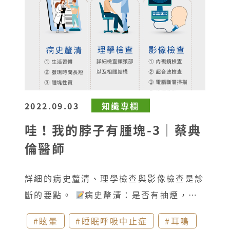
2022.09.03
知識專欄
哇！我的脖子有腫塊-3｜蔡典
倫醫師
詳細的病史釐清、理學檢查與影像檢查是診
斷的要點。
病史釐清：是否有抽煙，喝
酒，嚼食檳榔的習慣，發現時間的長短，腫
#眩暈
#睡眠呼吸中止症
#耳鳴
塊的體積，質地，數量、疼痛與否等做綜合