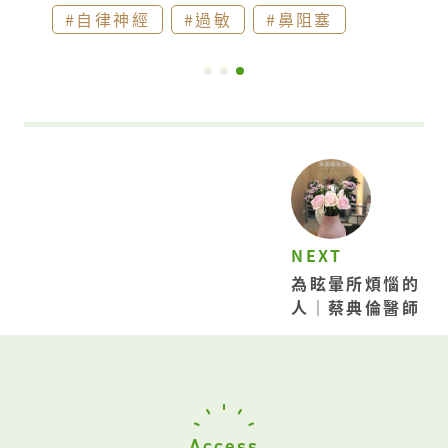
#自律神經
#過敏
#鼻阻塞
評估。​
理學檢查：詳細檢查頭頸部以及
相關結構，包含口腔、鼻腔、鼻咽、口咽、
下咽、喉部。​
影像檢查：​
內視鏡檢
查：​ 透過硬式或軟式內視鏡，可以深入鼻
腔、口腔、咽喉部，經由高解析及放大倍率
輔助，成像在螢幕上，如此可以清楚的看到
可能病灶，以利進一步的診斷、處置。​
超音波檢查：​ 透過無放射性、非侵入式且
NEXT
為眩暈所煩惱的
釐米層級的影像解析，並輔以量測血流，可
人｜蔡典倫醫師
即時檢測頸部腫瘤。經由體積(短徑、長徑
比例)、邊界(清楚與否)、影像反射性(均質
亦或是高、低反射性)、形狀(規則與否)、
血流分布(異常增生與否)、相關結構位置，
區分是正常器官、淋巴結，或是異常腫塊，
Access