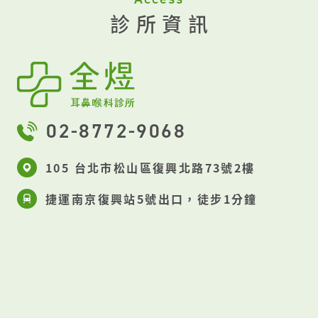
診所資訊
為目前廣泛使用的檢測工具。​
電腦斷層
掃描：​ 針對部分類型腫瘤，可幫助找出位
置、確定類型、測量體積、與周遭結構關聯
性，藉以診斷和評估可能治療方式。​
磁
振造影：​ 可以較為清楚細緻地顯示軟組織
02-8772-9068
相關的腫塊，為評估腫瘤是否侵犯周圍正常
結構(神經、血管等)的重要工具。​ ​ 治療方
105 台北市松山區復興北路73號2樓
式取決於腫塊的成因​ 由於頭頸部腫塊可能
捷運南京復興站5號出口，徒步1分鐘
是一般發炎，也可能是良性甚至是惡性，其
治療的選擇相當不同。一般發炎感染腫塊藉
由口服藥物即可，進展性的良性腫塊或惡性
腫瘤則有可能會需要手術以及相關輔助治
療。 建議若是頭頸腫塊持續3-4星期以上或
是伴隨異常症狀，可以尋求專業的醫師檢查