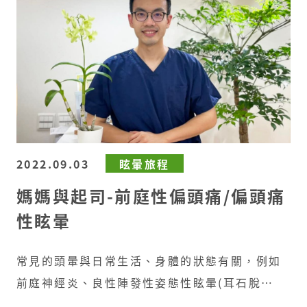
氣是耳咽管的重要功能​
耳咽管是一條長度約3-
4公分的管道，連接著鼻腔後部的鼻咽與耳膜內側
的中耳腔，平時肩負著幾項重要工作：調節中耳
腔內部與外在大氣壓力平衡、將中耳的分泌物亦
或是發炎物質排至鼻腔和避免鼻部的液體上行至
中耳腔等功能。​
大多數時候它都是處於關閉
的，而在吞嚥、擤鼻涕或是打哈欠時，耳咽管周
圍的肌肉和相對應的氣流會瞬間將管道打開，此
2022.09.03
眩暈旅程
時中耳腔的壓力可與外界大氣壓力平衡。若是這
媽媽與起司-前庭性偏頭痛/偏頭痛
個開和關的功能異常，就會導致上述耳咽管功能
性眩暈
異常的相關症狀。​ 全煜耳鼻喉科 蔡典倫醫師
常見的頭暈與日常生活、身體的狀態有關，例如
前庭神經炎、良性陣發性姿態性眩暈(耳石脫
落)、動暈症(暈車)等。不過有部分的眩暈則是與