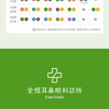
不易造成症狀。
咖啡因：咖啡因會導致腦部的
血管收縮而造成症狀。 咖啡因含量：咖啡
（100mg/ 杯）、低咖啡因（5mg/ 杯）、茶葉
（50mg/ 杯）、可口可樂（30-40mg/ 罐）
MSG：除了人工味精外，亦富含於柴魚片、海
帶、乾香菇、松茸等食物
人造甜味劑：如阿斯
巴甜
富含酪胺酸食物： 1. 加工肉類：經由醃
漬或煙燻的烹飪方式，或是以硝酸鹽、亞硝酸鹽
加工的食材。如：熱狗、香腸、培根等。 2. 堅
果：核桃、杏仁、花生醬。 3. 乳製品：特別是陳
年起司。 4. 蔬菜：泡菜、洋蔥、酸菜、橄欖。
5. 水果：橘子、柳橙、鳳梨、檸檬、葡萄柚、酪
梨、百香果、李子、覆盆子、乾果、木瓜、無花
果、葡萄乾。 全煜耳鼻喉科 蔡典倫醫師