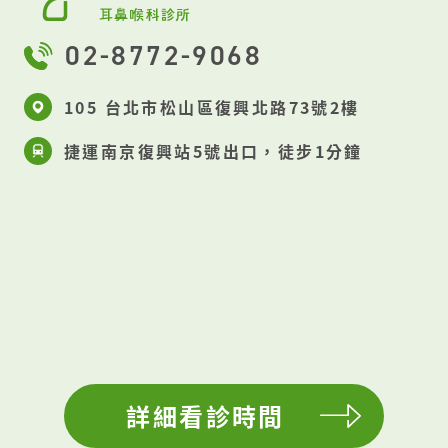
有類似的頭痛或頭暈嗎」雖然病史相對完整且明
02-8772-9068
確，但還是詳細的詢問，作為診斷的輔助 「沒
錯！從小就常常聽到媽媽說頭痛，而且她都會說
105 台北市松山區復興北路73號2樓
頭重重的不太能專注」女生燦笑著回答 「媽媽辛
捷運南京復興站5號出口，徒步1分鐘
苦了，相信也受此症狀影響生活許多。不曉得你
平常會很常吃起司、堅果、或是果乾呢」嘗試想
要找尋家族以外的可能原因 「你怎麼知道，我超
愛吃起司的！」女生興奮地幾近大叫說著 了解病
史後，詳細地透過神經學檢查排除異常的病症，
聽力檢查初步正常，內耳功能檢查則顯示單邊較
弱的情況。考量部分眩暈的共存性，透過Dix-
Hallpike與Supine roll檢查排除了耳石脫落的
詳細看診時間
情況。從過往頭痛、眩暈以及視覺前兆的表現形
式，家族盛行與加重因子，偏頭痛性眩暈的可能