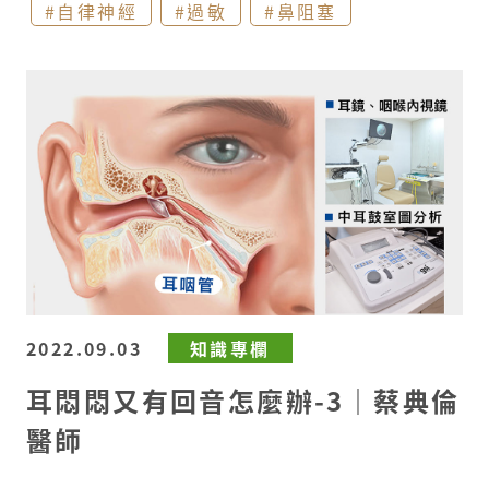
仔細確認診察。​ 整體而言，耳朵的疼痛與發癢的
#自律神經
#過敏
#鼻阻塞
藥，哪些要進一步請醫師檢查呢?​ 一般來說，透
醫師 ​
原因眾多，若是症狀持續一陣子沒有改善，建議
過些許藥物治療配合門診追蹤，部分腫塊可以逐
就診找尋原因與治療喔!​ 全煜耳鼻喉科 蔡典倫醫
漸消退。但若是腫塊持續超過3至4個星期以上，
師
伴隨著異常症狀(體積持續增大、與周遭組織沾黏
不太能移動等…)，就需透過病史釐清、理學檢
查、影像探查等方式來確認了​。 全煜耳鼻喉科 蔡
典倫醫師
2022.09.03
知識專欄
耳悶悶又有回音怎麼辦-3｜蔡典倫
醫師