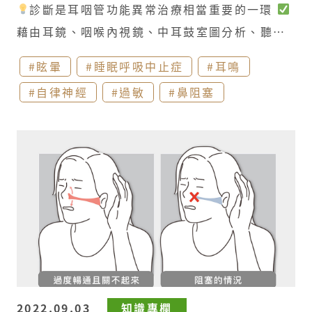
診斷是耳咽管功能異常治療相當重要的一環​
藉由耳鏡、咽喉內視鏡、中耳鼓室圖分析、聽力
測驗等檢查來確定診斷​
治療的方式則以局部處
#眩暈
#睡眠呼吸中止症
#耳鳴
置和藥物改善鼻部耳部相關的過敏發炎，胃食道
#自律神經
#過敏
#鼻阻塞
逆流相關藥物緩解咽喉部腫脹發炎，舊有服用藥
物調整(利尿劑、血管收縮劑、避孕藥、咖啡因、
抗組織胺)，適當增重調整因減重引發的耳咽管過
度暢通。若是發現異常鼻咽腫塊則需透過進一步
病理確診規劃後續治療 全煜耳鼻喉科 蔡典倫醫師
2022.09.03
知識專欄