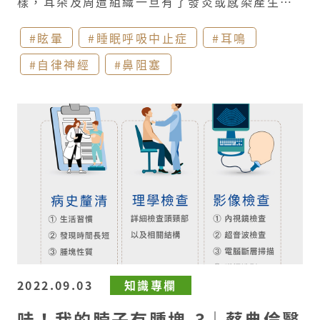
樣，​耳朵及周遭組織一旦有了發炎或感染產生了
疼痛，就會相當敏感、不適。 若遇到了耳朵會痛
#眩暈
#睡眠呼吸中止症
#耳鳴
會癢的時候，該怎麼辦呢?​ 耳朵本身或周圍組織
#自律神經
#鼻阻塞
都可能是造成耳部痛癢症狀的源頭喔！​
外耳道
常見成因：​
耳垢阻塞：​ 頻繁過度的清理耳朵
或長時間堵塞引發外耳道發炎。​
皮膚疾病：
如過敏、濕疹導致後續發炎，常反覆發作，搔刮
後有時反而會加重症狀。​
細菌/黴菌感染：​ 由
於外耳道的上皮皮膚組織受到破壞(搔刮、長期潮
濕等…)，讓細菌/黴菌孳生，影響耳道的酸鹼
值，進而使得耳道的腺體組織受到影響，產生進
一步的發炎感染。​ ​
中耳腔常見成因 ：​ 中耳炎
位於耳膜內側的中耳腔，容易經由耳咽管而受到
2022.09.03
知識專欄
鼻腔發炎感染的影響；因此常續發於感冒後，尤
哇！我的脖子有腫塊-3｜蔡典倫醫