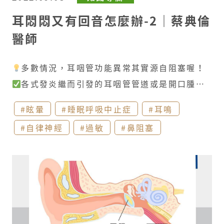
耳悶悶又有回音怎麼辦-2｜蔡典倫
醫師
多數情況，耳咽管功能異常其實源自阻塞喔！​
各式發炎繼而引發的耳咽管管道或是開口腫
脹、堵塞等情況，是門診常見造成阻塞性耳咽管
#眩暈
#睡眠呼吸中止症
#耳鳴
異常的原因！如上呼吸道感染(感冒)、鼻過敏(鼻
#自律神經
#過敏
#鼻阻塞
甲肥大、鼻息肉)、胃食道逆流的胃酸、膽汁、蛋
白酶刺激鼻咽部、抽菸、懷孕的賀爾蒙變化都有
可能 ​
先天或後天的結構異常因而造成耳咽管位
於鼻腔後部開口堵塞，也是阻塞型耳咽管功能無
法正常運作的源頭！如小兒鼻咽腺樣體肥大(反覆
中耳炎、中耳積液)、唐氏症或顎裂患者、鼻咽腫