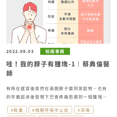
的物質緩緩清理出來，也可讓病程縮短並讓症狀
感染發炎時可能會有紅腫熱痛，發生時間幾天至1
會需要手術以及相關輔助治療。 建議若是頭頸腫
加速緩解喔。​
皮膚疾病：​ 因過敏或濕疹 等導
至2周內，當它消腫時，這些反應性淋巴結病會消
塊持續3-4星期以上或是伴隨異常症狀，可以尋求
致的慢性發炎，除了透過局部藥膏 治療外，避免
退，但有可能不會回到原有的體積。​
良性腫瘤​
專業的醫師檢查喔!​ 全煜耳鼻喉科 蔡典倫醫師
常常使用外物(棉花棒、掏耳棒)摩擦耳道皮膚，
甲狀腺結節、唾液腺腫瘤、皮脂腺瘤、 血管瘤、
可以讓癢痛的症狀降低。​
中耳炎：​ 除了針對中
脂肪瘤、纖維瘤、神經瘤等。​
惡性腫瘤​ 原發性
耳腔的發炎進行治療治療外，若有感冒、鼻腔發
頭頸腫瘤 有可能會擴散至頸部的淋巴結，與吸
炎、過敏等導致耳咽管阻塞的情況，一併治療會
2022.09.03
知識專欄
煙、飲酒或檳榔有關，曾經暴露於輻射的人也有
較為有效。​ ​
顳顎關節炎：​ 服用消炎止痛藥物
哇！我的脖子有腫塊-1｜蔡典倫醫
機會產生。​ 繼發性頭頸腫瘤 則是源自身體其他部
可以有適當的緩解，肌肉鬆弛劑的酌量使用，也
師
分的腫瘤，例如腎臟、肺部、乳房或皮膚黑色素
可以讓關節周遭的軟組織 放鬆，因而有效減少耳
瘤擴散至頭部或頸部等處。​ 惡性的腫瘤可能伴隨
部疼痛感。發炎疼痛期間，建議暫時避免硬物的
有時在感冒後突然在兩側脖子摸到突起物，也有
持續幾週至數月以上的症狀，例如口腔潰瘍不
咀嚼以及牙關緊閉的動作，也可讓症狀加速緩
的早晨起床後發現下巴會疼痛而摸到一個腫塊在
癒、痰液帶血絲、流鼻血、鼻塞、單側耳鳴、單
解。​
咽喉發炎感染/腫塊：​ 若是詳細檢查後發
皮膚下方，或是洗澡時發現耳後一顆鼓脹的腫塊
側耳悶、頭痛、吞嚥困難、聲音沙啞等…視原發
現耳部無任何異狀，咽喉的發炎感染或是腫塊須
#眩暈
#睡眠呼吸中止症
#耳鳴
存在許多個禮拜了，究竟有哪些時候是需要吃
部位不同而有不一樣症狀。​ 全煜耳鼻喉科 蔡典倫