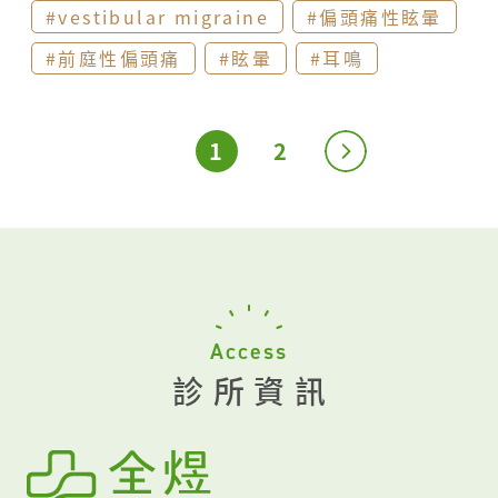
#vestibular migraine
#偏頭痛性眩暈
飲食、家族有著一定的關聯性，其中前庭性偏頭
#前庭性偏頭痛
#眩暈
#耳鳴
痛(或稱為偏頭痛性眩暈)就是其中一個，雖然以
偏頭痛為主要名稱，但部分的患者卻會以持續一
小段時間的眩暈、耳鳴、耳悶塞作為主要或是初
1
2
始的表現形態，而症狀發作時可能會合併對於
光、氣味或是聲音敏感的狀況。 一位初診的年輕
女性在進入診間後，不疾不徐的將過往三、四年
困擾已久的頭痛、頭昏以及發作時有時伴隨的白
光視覺變化細細描述著。 「您的聽力在過去這幾
Access
年中，有發現變差的情況嗎」為了排除其他類似
診所資訊
的眩暈疾病，因而進一步詢問 「沒有耶，我的聽
力超好的，其他人講悄悄話我都聽得到喔」女生
俏皮的拉拉自己的耳朵 「哈哈 看來聽力真的很不
錯喔」 「家族中，像是媽媽或是您的姊妹不曉得