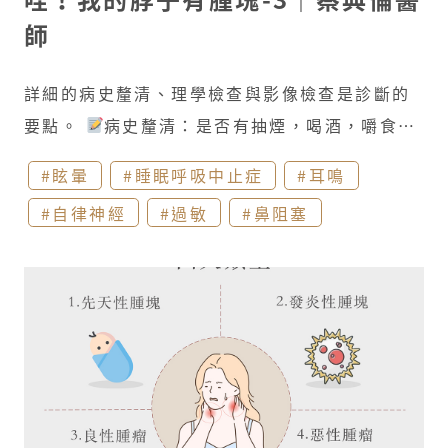
其是兒童。 若是產生中耳積液 的情況，聽力有時
師
會受到影響而覺得悶悶的。​ ​
耳朵周遭：​
帶
狀皰疹感染: ​ 常見於有水痘 病史、免疫力低下 的
詳細的病史釐清、理學檢查與影像檢查是診斷的
族群(過度勞累、熬夜、慢性疾病等…)。 由於過
要點。
病史釐清：是否有抽煙，喝酒，嚼食檳
去得過的水痘-帶狀疱疹病毒潛藏在神經節內，在
榔的習慣，發現時間的長短，腫塊的體積，質
抵抗力下降時導致病毒再活化因而造成感染。耳
#眩暈
#睡眠呼吸中止症
#耳鳴
地，數量、疼痛與否等做綜合評估。​
理學檢
朵周圍有兩條重要的神經，#第七對腦神經「顏面
#自律神經
#過敏
#鼻阻塞
查：詳細檢查頭頸部以及相關結構，包含口腔、
神經」與 #第八對腦神經「前庭耳蝸神經」，若
鼻腔、鼻咽、口咽、下咽、喉部。​
影像檢查：​
是受到感染可能會耳朵疼痛(刺痛、抽痛)、水泡
內視鏡檢查：​ 透過硬式或軟式內視鏡，可以深
的產生、以及可能併發神經學症狀，例如顏面神
入鼻腔、口腔、咽喉部，經由高解析及放大倍率
經麻痺、眩暈、耳鳴或聽力損傷。​
顳顎關節
輔助，成像在螢幕上，如此可以清楚的看到可能
炎：​ 顳顎關節緊鄰在耳道前方。若是發炎時，症
病灶，以利進一步的診斷、處置。​
超音波檢
狀會極為 #類似耳朵疼痛 而難以分辨。常見於因
查：​ 透過無放射性、非侵入式且釐米層級的影像
為蛀牙、暫時性佩戴單側假牙​、喜好吃韌且硬食
解析，並輔以量測血流，可即時檢測頸部腫瘤。