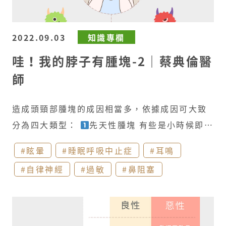
物、習慣性牙關緊閉族群(緊張、重量訓練)。​
經由體積(短徑、長徑比例)、邊界(清楚與否)、影
咽喉發炎感染/腫塊：​ 外耳道、中耳腔和咽喉的
像反射性(均質亦或是高、低反射性)、形狀(規則
感覺是由第九對腦神經、第十對腦神經所支配，
2022.09.03
知識專欄
與否)、血流分布(異常增生與否)、相關結構位
因此當咽喉發炎感染或有腫塊時，有時候耳朵也
哇！我的脖子有腫塊-2｜蔡典倫醫
置，區分是正常器官、淋巴結，或是異常腫塊，
可能會疼痛。​ 確認發炎或感染的部位是耳朵痛癢
師
為目前廣泛使用的檢測工具。​
電腦斷層掃描：​
治療的重要原則。​ 透過耳鏡、咽喉內視鏡 及頭頸
針對部分類型腫瘤，可幫助找出位置、確定類
部理學檢查後，可以逐步排除耳朵疼痛或癢的原
造成頭頸部腫塊的成因相當多，依據成因可大致
型、測量體積、與周遭結構關聯性，藉以診斷和
發部位。​ ​
醫生如何針對不同的痛癢源頭，進行
分為四大類型：​
先天性腫塊​ 有些是小時候即可
評估可能治療方式。​
磁振造影：​ 可以較為清楚
治癒呢？​
耳道細菌/黴菌感染：​ 透過耳朵的局
發現，部分則是隨著成長體積逐步增大。這些可
細緻地顯示軟組織相關的腫塊，為評估腫瘤是否
部治療，可以將耳垢、分泌物、發炎物質清除，
#眩暈
#睡眠呼吸中止症
#耳鳴
能在感染發炎後會腫脹或疼痛，如血管瘤、淋巴
侵犯周圍正常結構(神經、血管等)的重要工具。​ ​
後續透過口服消炎藥物、耳滴劑，部份情況合併
#自律神經
#過敏
#鼻阻塞
管瘤、甲狀腺囊腫、 甲狀舌骨囊腫、鰓裂囊腫、
治療方式取決於腫塊的成因​ 由於頭頸部腫塊可能
抗生素，可以達到很好的療效。 若是小朋友因為
皮樣囊腫等。
發炎性腫塊​ 位在頭頸部的淋巴結
是一般發炎，也可能是良性甚至是惡性，其治療
害怕或是成人耳朵較為敏感，也可以透過 #耳部
約莫有200至300個左右， 大小介於0.5公分至1
的選擇相當不同。一般發炎感染腫塊藉由口服藥
專用洗耳機，使用與體溫相當的過濾水 將耳道內
公分不等；在上呼吸道感染(感冒)、扁桃腺炎等
物即可，進展性的良性腫塊或惡性腫瘤則有可能