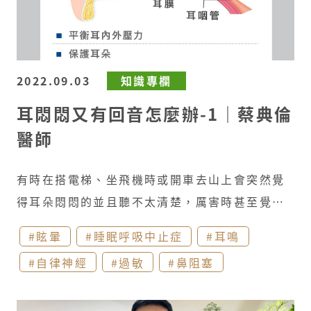
瘤(鼻咽癌)​ ​
少數情況，耳咽管功能異常則是管
道太暢通而關不起來​
此類情況，常常發現講話
有回音，可以明顯聽到自己的呼吸音。主要肇因
於耳咽管周遭脂肪組織減少、耳咽管內黏膜脫水
2022.09.03
知識專欄
萎縮，而有關不起來的情形​
這種情形可見於產
耳悶悶又有回音怎麼辦-1｜蔡典倫
後、體重一定幅度減輕、大量運動、服用相關藥
醫師
品或食品(利尿劑、血管收縮劑、避孕藥、咖啡
因、抗組織胺)、風濕免疫疾病、長期胃食道逆
有時在搭電梯、坐飛機時或開車去山上會突然覺
流、頭頸部放射治療後。 全煜耳鼻喉科 蔡典倫醫
得耳朵悶悶的並且聽不太清楚，厲害時甚至覺得
師
有些疼痛，究竟是什麼原因造成的呢？其實這往
#眩暈
#睡眠呼吸中止症
#耳鳴
往是耳朵在內外壓力改變時，耳咽管暫時的調節
#自律神經
#過敏
#鼻阻塞
不良。但若是這樣的症狀持續了幾周甚至幾個
月，就可能有著耳咽管功能異常的狀況了。​
通