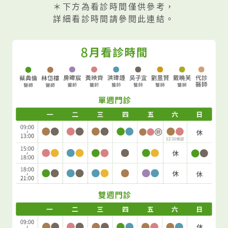
＊下方為看診時間僅供參考，
性相當高。細細叮囑規律生活的重要性、盡量避
詳細看診時間請參閱此連結。
免咖啡與富含酪胺酸如起司、柑橘等生活飲食習
慣，以及後續的藥物服用方式，期許病症從此緩
解不復發，快樂生活。 由於諸多的眩暈以及伴隨
症狀與偏頭痛性眩暈/前庭性偏頭痛類似，因此在
確立診斷前，需要謹慎地排除早期梅尼爾氏症、
腦幹或小腦中風等可能性，以及其他可能共存的
眩暈疾病。也祝福所有深受不同眩暈病症困擾的
大家，早日康復喔
補充說明： 前庭性偏頭
痛/偏頭痛性眩暈與其飲食 下列食物會影響腦部
的血管或其他相關的神經傳遞物質，因而誘發偏
頭痛、眩暈以及其他相關症狀
酒精：紅葡萄酒
誘發症狀的可能性較高。
巧克力：含有部分濃
度的咖啡因。但研究顯示不含可可的白巧克力較